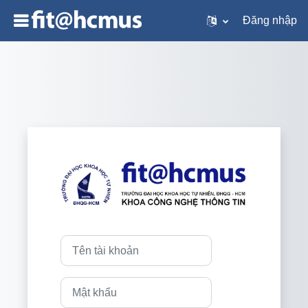
Đăng nhập
Chuyển tới nội dung chính
Đăng nhập vào W
Tên tài khoản
Mật khẩu